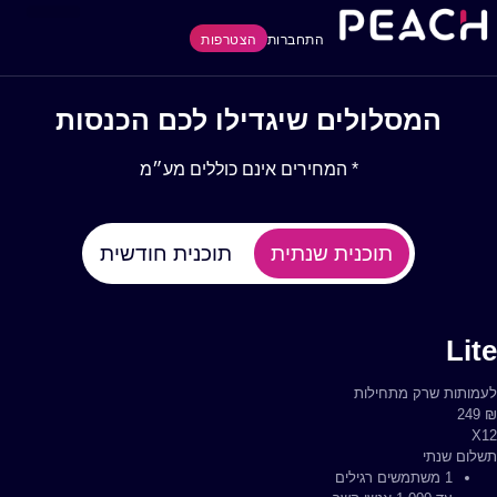
הסיפור שלנו
מרכז הידע
התחברות
הצטרפות
המסלולים שיגדילו לכם הכנסות
* המחירים אינם כוללים מע״מ
תוכנית שנתית
תוכנית חודשית
Basic
Lite
לעמותות שרק מתחילות
לעמותות שרק מתחילות
₪
₪
249
850
תשלום חודשי
X12
1 משתמשים רגילים
עד 15,000 אנשי קשר
תשלום שנתי
1 משתמשים רגילים
עד 500 הו״ק פעילות