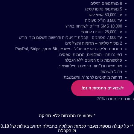
8 משתמשים רגילים
5 משתמשי טלמרקטינג
עד 50,000 אנשי קשר
עד 3,500 הו״ק פעילות
10,000 SMS חד״פ לשליחה בארץ
עד 25,000 דיוורים לחודש
עד 7,000 מסמכים - קבלות דיגיטליות ודרישות תשלום מידי חודש
2 מסוף סליקה – תרומות ותשלומים
פתרונות סליקה בארץ ובחו״ל – אשראי, Bit עסקי, PayPal, Stripe
דפי נחיתה - תשלומים, תרומות, טפסים
פלטפורמת גיוס המונים ללא הגבלה
אוטומציות ודו״חות חכמים במייל וווצאפ
ניהול משימות
דו"חות מותאמים להנה"ח וחשבשבת
לשבועיים התנסות חינם!
בתוכנית זו חסכת 20%
* שבועיים התנסות ללא סליקה
** כל קבלה נוספת מעבר לכמות הכלולה בחבילה תחויב בעלות של ‎0.18
₪ לקבלה