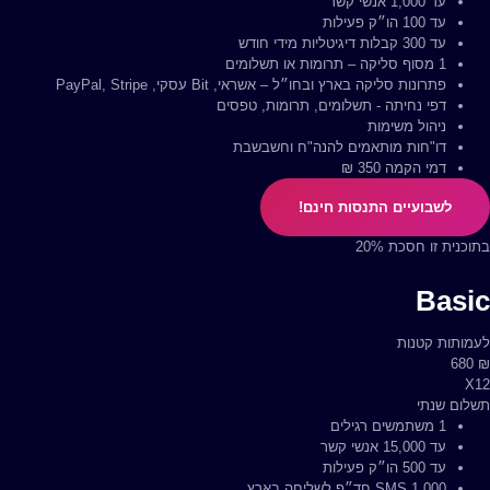
עד 1,000 אנשי קשר
1,000 SMS חד״פ לשליחה בארץ
עד 100 הו״ק פעילות
עד 5,000 דיוורים לחודש
עד 300 קבלות דיגיטליות מידי חודש
עד 1,000 מסמכים - קבלות דיגיטליות ודרישות תשלום מידי חודש
1 מסוף סליקה – תרומות או תשלומים
1 מסוף סליקה – תרומות או תשלומים
פתרונות סליקה בארץ ובחו״ל – אשראי, Bit עסקי, PayPal, Stripe
פתרונות סליקה בארץ ובחו״ל – אשראי, Bit עסקי, PayPal, Stripe
דפי נחיתה - תשלומים, תרומות, טפסים
דפי נחיתה - תשלומים, תרומות, טפסים
ניהול משימות
פלטפורמת גיוס המונים ללא הגבלה
דו"חות מותאמים להנה"ח וחשבשבת
אוטומציות ודו״חות חכמים במייל וווצאפ
דמי הקמה 350 ₪
ניהול משימות
דו"חות מותאמים להנה"ח וחשבשבת
לשבועיים התנסות חינם!
לשבועיים התנסות חינם!
בתוכנית זו חסכת 20%
בדקו לפני את החסכון בתשלום שנתי
Basic
Premium
לעמותות קטנות
₪
680
לעמותות שכבר בעניינים
₪
X12
1600
תשלום חודשי
3 משתמשים רגילים
תשלום שנתי
1 משתמשים רגילים
2 משתמשי טלמרקטינג​
עד 15,000 אנשי קשר
עד 25,000 אנשי קשר
עד 500 הו״ק פעילות
עד 1,500 הו״ק פעילות
1,000 SMS חד״פ לשליחה בארץ
2,000 SMS חד״פ לשליחה בארץ ​