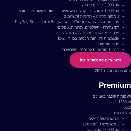
עד 5,000 דיוורים לחודש
עד 10,000 דיוורים לחודש
עד 1,000 מסמכים - קבלות דיגיטליות ודרישות תשלום מידי חודש
עד 3,000 מסמכים - קבלות דיגיטליות ודרישות תשלום מידי חודש
1 מסוף סליקה – תרומות ותשלומים
1 מסוף סליקה – תרומות ותשלומים
פתרונות סליקה בארץ ובחו״ל – אשראי, Bit עסקי, PayPal, Stripe
פתרונות סליקה בארץ ובחו״ל – אשראי, Bit עסקי, PayPal, Stripe
דפי נחיתה - תשלומים, תרומות, טפסים
דפי נחיתה - תשלומים, תרומות, טפסים
פלטפורמת גיוס המונים ללא הגבלה
פלטפורמת גיוס המונים ללא הגבלה
אוטומציות ודו״חות חכמים במייל וווצאפ
אוטומציות ודו״חות חכמים במייל וווצאפ
ניהול משימות
ניהול משימות
דו"חות מותאמים להנה"ח וחשבשבת
דו"חות מותאמים להנה"ח וחשבשבת
לשבועיים התנסות חינם!
לשבועיים התנסות חינם!
בתוכנית זו חסכת 20%
בדקו לפני את החסכון בתשלום שנתי
פופולרי
Premium
VIP
לעמותות שכבר בעניינים
₪
1280
לארגונים ועמותות גדולות
₪
X12
2100
תשלום חודשי
8 משתמשים רגילים
תשלום שנתי
3 משתמשים רגילים
5 משתמשי טלמרקטינג
2 משתמשי טלמרקטינג
עד 50,000 אנשי קשר
עד 25,000 אנשי קשר
עד 3,500 הו״ק פעילות