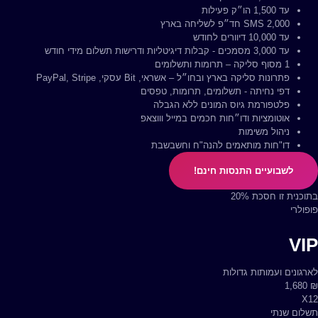
עד 1,500 הו״ק פעילות
10,000 SMS חד״פ לשליחה בארץ
עד 25,000 דיוורים לחודש
2,000 SMS חד״פ לשליחה בארץ
עד 10,000 דיוורים לחודש
עד 7,000 מסמכים - קבלות דיגיטליות ודרישות תשלום מידי חודש
2 מסוף סליקה – תרומות ותשלומים
עד 3,000 מסמכים - קבלות דיגיטליות ודרישות תשלום מידי חודש
1 מסוף סליקה – תרומות ותשלומים
פתרונות סליקה בארץ ובחו״ל – אשראי, Bit עסקי, PayPal, Stripe
דפי נחיתה - תשלומים, תרומות, טפסים
פתרונות סליקה בארץ ובחו״ל – אשראי, Bit עסקי, PayPal, Stripe
פלטפורמת גיוס המונים ללא הגבלה
דפי נחיתה - תשלומים, תרומות, טפסים
פלטפורמת גיוס המונים ללא הגבלה
אוטומציות ודו״חות חכמים במייל וווצאפ
ניהול משימות
אוטומציות ודו״חות חכמים במייל וווצאפ
ניהול משימות
דו"חות מותאמים להנה"ח וחשבשבת
דו"חות מותאמים להנה"ח וחשבשבת
לשבועיים התנסות חינם!
לשבועיים התנסות חינם!
בדקו לפני את החסכון בתשלום שנתי
בתוכנית זו חסכת 20%
פופולרי
VIP
לארגונים ועמותות גדולות
1,680
₪
X12
תשלום שנתי